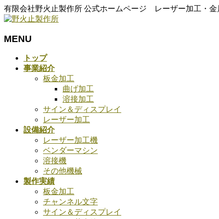
有限会社野火止製作所 公式ホームページ レーザー加工・
MENU
メ
トップ
ニ
事業紹介
ュ
板金加工
ー
曲げ加工
を
溶接加工
飛
サイン＆ディスプレイ
ば
レーザー加工
す
設備紹介
レーザー加工機
ベンダーマシン
溶接機
その他機械
製作実績
板金加工
チャンネル文字
サイン＆ディスプレイ