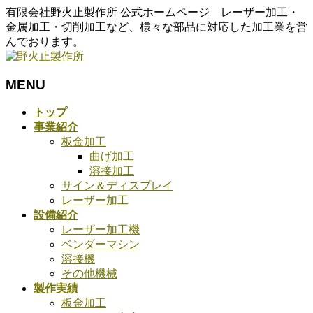
有限会社野火止製作所 公式ホームページ レーザー加工・
金属加工・切削加工など、様々な部品に対応した加工業を営
んでおります。
MENU
メ
トップ
ニ
事業紹介
ュ
板金加工
ー
曲げ加工
を
溶接加工
飛
サイン＆ディスプレイ
ば
レーザー加工
す
設備紹介
レーザー加工機
ベンダーマシン
溶接機
その他機械
製作実績
板金加工